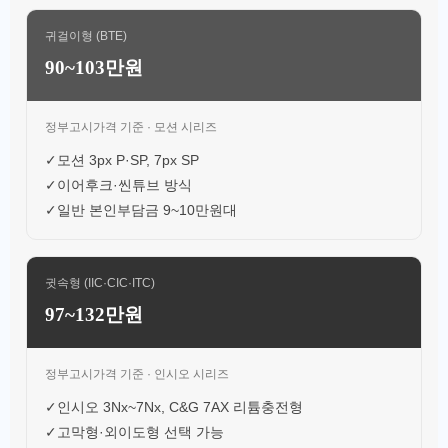
귀걸이형 (BTE)
90~103만원
정부고시가격 기준 · 모션 시리즈
✓
모션 3px P·SP, 7px SP
✓
이어후크·씬튜브 방식
✓
일반 본인부담금 9~10만원대
귓속형 (IIC·CIC·ITC)
97~132만원
정부고시가격 기준 · 인시오 시리즈
✓
인시오 3Nx~7Nx, C&G 7AX 리튬충전형
✓
고막형·외이도형 선택 가능