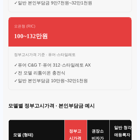
✓
일반 본인부담금 9만7천원~32만1천원
오픈형 (RIC)
100~132만원
정부고시가격 기준 · 퓨어·스타일레토
✓
퓨어 C&G T·퓨어 312·스타일레토 AX
✓
전 모델 리튬이온 충전식
✓
일반 본인부담금 10만원~32만1천원
모델별 정부고시가격 · 본인부담금 예시
일반 청각장
정부고
권장소
모델 (형태)
애등록자
시가격
비자가