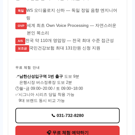
WS 오디올로지 산하 — 독일 정밀 음향 엔지니어
독일
링
세계 최초 Own Voice Processing — 자연스러운
OVP
본인 목소리
전국 약 110개 영업망 — 전국 최대 수준 접근성
A/S
국민건강보험 최대 131만원 신청 지원
보조금
무료 체험 안내
📍
남한산성입구역 1번 출구
도보 9분
은행시장 버스정류장 도보 2분
🕐
월~금 09:00~20:00 / 토 09:00~18:00
✅
시그니아 시리즈 당일 착용 가능
9대 브랜드 동시 비교 가능
📞 031-732-8280
🎧 무료 체험 예약하기