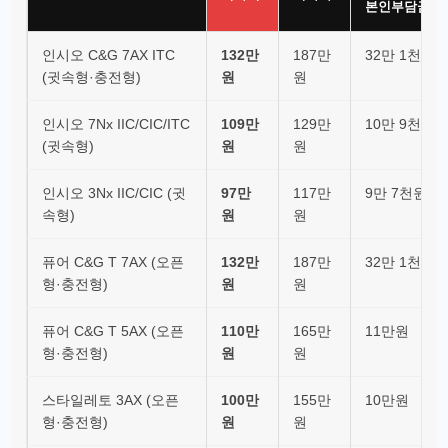
본인부담금
인시오 C&G 7AX ITC
132만
187만
32만 1천원
(귓속형·충전형)
원
원
인시오 7Nx IIC/CIC/ITC
109만
129만
10만 9천원
(귓속형)
원
원
인시오 3Nx IIC/CIC (귓
97만
117만
9만 7천원
속형)
원
원
퓨어 C&G T 7AX (오픈
132만
187만
32만 1천원
형·충전형)
원
원
퓨어 C&G T 5AX (오픈
110만
165만
11만원
형·충전형)
원
원
스타일레토 3AX (오픈
100만
155만
10만원
형·충전형)
원
원