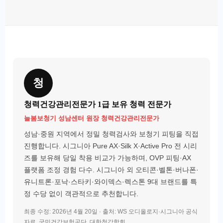
청
청력건강관리전문가 1급 보유 청력 전문가
늘봄보청기 성남센터 원장 청력건강관리전문가
성남·중원 지역에서 정밀 청력검사와 보청기 피팅을 직접
진행합니다. 시그니아 Pure AX·Silk X·Active Pro 전 시리
즈를 보유해 당일 착용 비교가 가능하며, OVP 피팅·AX
플랫폼 조정 경험 다수. 시그니아 외 오티콘·벨톤·버나폰·
유니트론·포낙·스타키·와이덱스·렉스톤 9대 브랜드를 특
정 수당 없이 객관적으로 추천합니다.
최종 수정: 2026년 4월 20일 · 출처: WS 오디올로지·시그니아 공식
자료, 국민건강보험공단, 대한청각학회