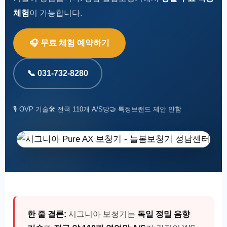
체험
이 가능합니다.
🎧 무료 체험 예약하기
📞 031-732-8280
🎙️ OVP 기술
🛠️ 전국 110개 A/S망
🤝 특정브랜드 제안 안함
한 줄 결론:
시그니아 보청기는
독일 정밀 음향