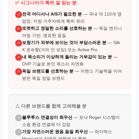
✅ 시그니아가 특히 잘 맞는 분
전국 어디서나 A/S가 필요한 분
— 국내 약 110개 영
✓
업망, 지방 거주자에게 특히 유리
또렷하고 정밀한 소리를 선호하는 분
— 독일 엔지니
✓
어링 기반, 명료한 음질
보청기가 외부에 보이는 것이 부담스러운 분
— Silk
✓
X 귓속형(거의 안 보임) 또는 Active Pro
내 목소리가 이상하게 들리는 거부감이 있는 분
—
✓
OVP 기술로 본인 목소리 자연화
독일 브랜드를 선호하는 분
— 지멘스 기술력을 이어
✓
받은 독일 정밀 브랜드
△ 다른 브랜드를 함께 고려해볼 분
블루투스 연결성이 최우선
— 포낙 Roger 시스템이
!
소음 환경 연결에 더 강점
가장 자연스러운 원음 음질 최우선
— 와이덱스
!
Moment가 자연음 재현에 더 특화