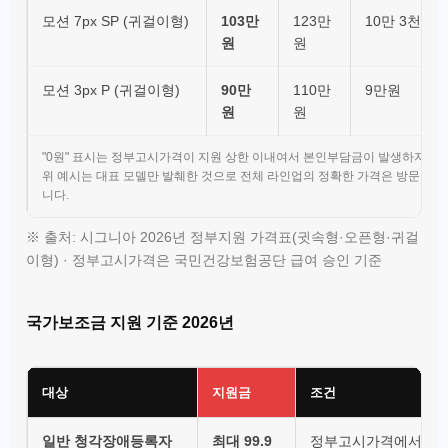
모션 7px SP (귀걸이형)
103만
123만
10만 3천원
원
원
모션 3px P (귀걸이형)
90만
110만
9만원
원
원
"0원" 표시는 정부고시가격이 지원 상한 이내여서 본인부담금이 발생하지 않
위 예시는 대표 모델만 발췌한 것으로 전체 라인업의 정확한 가격은 방문 상담
니다.
※ 출처: 시그니아 2026년 정부지원 가격표(귓속형·오픈형·귀걸
이형) · 정부고시가격은 국민건강보험공단 급여 승인 기준
국가보조금 지원 기준 2026년
대상
지원금
조건
일반 청각장애등록자
최대 99.9
정부고시가격에서 차감