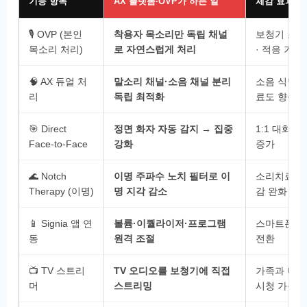
기능 항목
AX 플랫폼·OVP가 하는 일
체감 효과
🎙️ OVP (본인
착용자 목소리만 독립 채널
보청기 초기
목소리 처리)
로 자연스럽게 처리
· 적응 기간
🧠 AX 듀얼 처
말소리 채널·소음 채널 분리
소음 식당에
리
독립 최적화
료도 향상
🎯 Direct
정면 화자 자동 감지 → 집중
1:1 대화 
Face-to-Face
강화
증가
🌊 Notch
이명 주파수 노치 필터로 이
소리치료 없
Therapy (이명)
명 지각 감소
감 완화
📱 Signia 앱 연
볼륨·이퀄라이저·프로그램
스마트폰으로
동
원격 조절
전환
📺 TV 스트리
TV 오디오를 보청기에 직접
가족과 다른
머
스트리밍
시청 가능