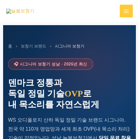
콘
텐
츠
로
건
너
홈
›
보청기 브랜드
›
시그니아 보청기
뛰
기
🎧 시그니아 보청기 성남 · 2026년 최신
덴마크 정통과
독일 정밀 기술
OVP
로
내 목소리를 자연스럽게
WS 오디올로지 산하 독일 정밀 기술 브랜드 시그니아.
전국 약 110개 영업망과 세계 최초 OVP(내 목소리 처리)
기술이 강점입니다. 성남 늘봄보청기에서
당일 무료 착용