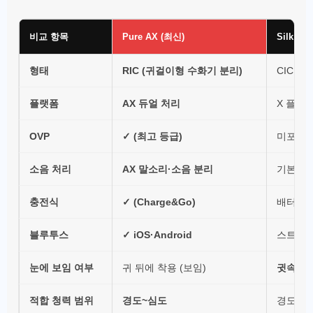
비교 항목
Pure AX (최신)
Silk X
형태
RIC (귀걸이형 수화기 분리)
CIC (
플랫폼
AX 듀얼 처리
X 플랫
OVP
✓ (최고 등급)
미포함
소음 처리
AX 말소리·소음 분리
기본 소
충전식
✓ (Charge&Go)
배터리식
블루투스
✓ iOS·Android
스트리머
눈에 보임 여부
귀 뒤에 착용 (보임)
귓속 (거
적합 청력 범위
경도~심도
경도~중