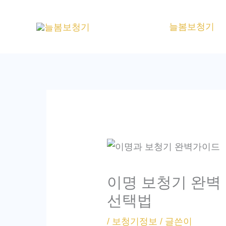
콘
텐
늘봄보청기
츠
로
건
너
뛰
기
이명 보청기 완벽 
선택법
/
보청기정보
/ 글쓴이