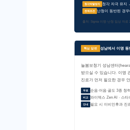
청각 자극 유지 
청각박탈방지
난청이 동반된 경우에
전제조건
출처: Signia 이명·난청 임상 자료 
성남에서 이명 동
핵심 답변
늘봄보청기 성남센터(hearaga
받으실 수 있습니다. 이명 
진료가 먼저 필요한 경우 
순음·어음·골도 3종 청
무료
와이덱스 Zen AI · 스
비교
필요 시 이비인후과 진
안내