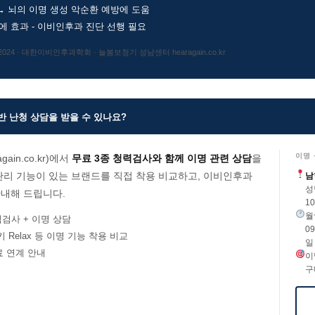
→ 뇌의 이명 생성 악순환 예방에 도움
 효과 - 이비인후과 진단 선행 필요
2024 · 대한이비인후과학회 · 늘봄보청기 성남센터 hearagain.co.kr
반 난청 상담을 받을 수 있나요?
이명
in.co.kr)에서
무료 3종 청력검사와 함께 이명 관련 상담
을
관리 기능이 있는 브랜드를 직접 착용 비교하고, 이비인후과
남
성
안내해 드립니다.
1
월~
력검사 + 이명 상담
09
타키 Relax 등 이명 기능 착용 비교
일 
료 연계 안내
이
구