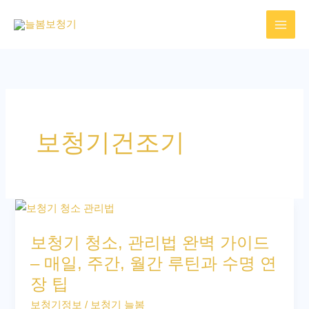
콘
텐
츠
로
건
너
뛰
보청기건조기
기
보
청
보청기 청소, 관리법 완벽 가이드
기
– 매일, 주간, 월간 루틴과 수명 연
청
장 팁
소,
관
보청기정보
/
보청기 늘봄