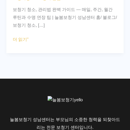
리
보청기 청소, 관리법 완벽 가이드 — 매일, 주간, 월간
법
루틴과 수명 연장 팁 | 늘봄보청기 성남센터 홈/ 블로그/
완
보청기 청소, […]
벽
가
더 읽기"
이
드
–
매
일,
주
간,
월
간
루
늘봄보청기 성남센터는 부모님의 소중한 청력을 되찾아드
틴
리는 전문 보청기 센터입니다.
과