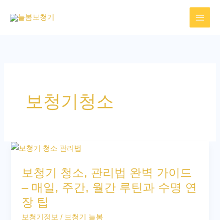
콘
텐
츠
로
건
너
뛰
보청기청소
기
보
청
보청기 청소, 관리법 완벽 가이드
기
– 매일, 주간, 월간 루틴과 수명 연
청
장 팁
소,
관
보청기정보
/
보청기 늘봄