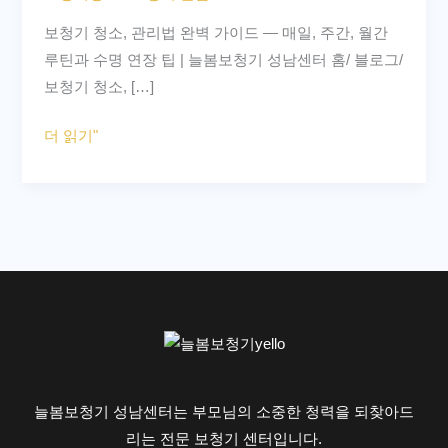
리
보청기 청소, 관리법 완벽 가이드 — 매일, 주간, 월간
법
루틴과 수명 연장 팁 | 늘봄보청기 성남센터 홈/ 블로그/
완
보청기 청소, […]
벽
가
더 읽기"
이
드
–
매
일,
주
간,
월
간
루
늘봄보청기 성남센터는 부모님의 소중한 청력을 되찾아드
틴
리는 전문 보청기 센터입니다.
과