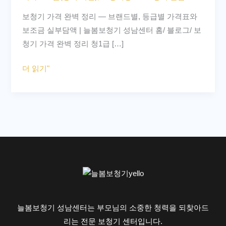
벽
보청기 가격 완벽 정리 — 브랜드별, 등급별 가격표와
정
보조금 실부담액 | 늘봄보청기 성남센터 홈/ 블로그/ 보
리
청기 가격 완벽 정리 청1급 […]
–
브
더 읽기"
랜
드
별,
등
급
별
가
격
표
와
늘봄보청기 성남센터는 부모님의 소중한 청력을 되찾아드
보
리는 전문 보청기 센터입니다.
조