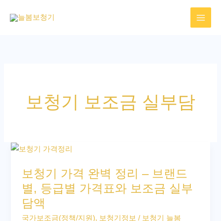
콘
텐
츠
로
건
너
뛰
보청기 보조금 실부담
기
보
청
보청기 가격 완벽 정리 – 브랜드
기
별, 등급별 가격표와 보조금 실부
가
담액
격
완
국가보조금(정책/지원)
,
보청기정보
/
보청기 늘봄