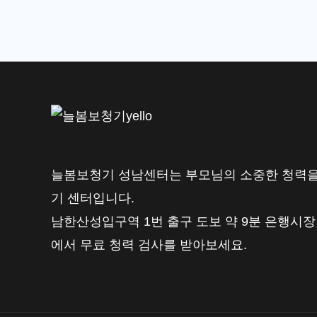
시
그
니
아,
와
이
덱
스,
늘봄보청기 성남센터는 부모님의 소중한 청력을
벨
기 센터입니다.
톤
남한산성입구역 1번 출구 도보 약 9분 은행시장
6
에서 무료 청력 검사를 받아보세요.
개
브
랜