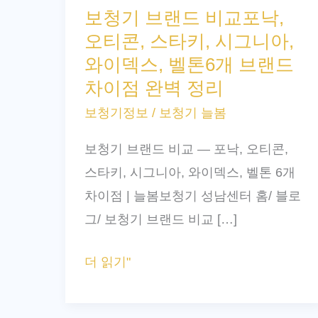
보청기 브랜드 비교포낙,
브
오티콘, 스타키, 시그니아,
랜
와이덱스, 벨톤6개 브랜드
드
차이점 완벽 정리
비
보청기정보
/
보청기 늘봄
교
포
보청기 브랜드 비교 — 포낙, 오티콘,
낙,
스타키, 시그니아, 와이덱스, 벨톤 6개
오
차이점 | 늘봄보청기 성남센터 홈/ 블로
티
그/ 보청기 브랜드 비교 […]
콘,
스
더 읽기"
타
키,