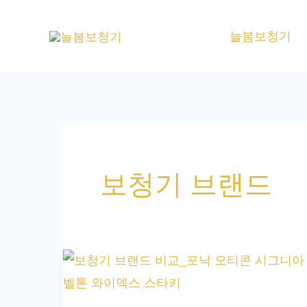
콘
텐
늘봄보청기
츠
로
건
너
뛰
기
보청기 브랜드
보
청
기