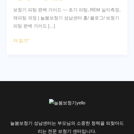
벽
보청기 피팅 완벽 가이드 — 초기 피팅, REM 실이측정,
가
재피팅 과정 | 늘봄보청기 성남센터 홈/ 블로그/ 보청기
이
피팅 완벽 가이드 […]
드
초
더 읽기"
기
피
팅,
REM
실
이
측
정,
재
피
늘봄보청기 성남센터는 부모님의 소중한 청력을 되찾아드
팅
리는 전문 보청기 센터입니다.
3