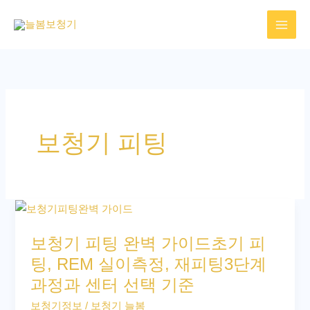
콘
텐
츠
로
건
너
뛰
보청기 피팅
기
보
청
보청기 피팅 완벽 가이드초기 피
기
팅, REM 실이측정, 재피팅3단계
피
과정과 센터 선택 기준
팅
완
보청기정보
/
보청기 늘봄