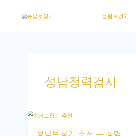
콘
텐
늘봄보청기
츠
로
건
너
뛰
기
성남청력검사
성
남
성남보청기 추천 — 청력
보