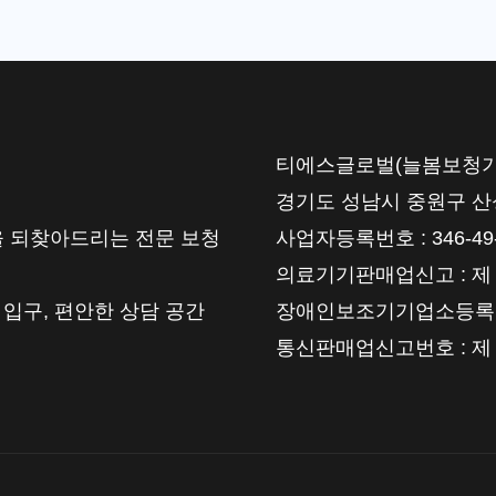
문
가
가
알
려
티에스글로벌(늘봄보청기) | 대
주
경기도 성남시 중원구 산성대로
는
 되찾아드리는 전문 보청
사업자등록번호 : 346-49-
선
의료기기판매업신고 : 제 202
택
 입구, 편안한 상담 공간
장애인보조기기업소등록번호 :
기
통신판매업신고번호 : 제 2
준