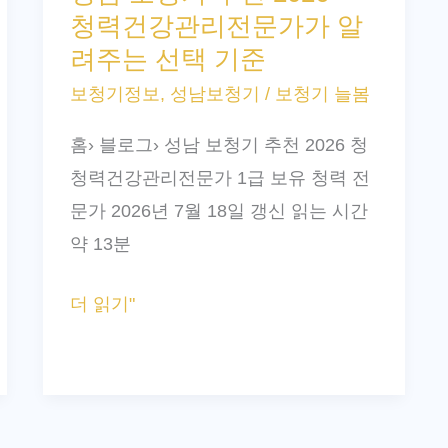
청력건강관리전문가가 알
청
려주는 선택 기준
기
보청기정보
,
성남보청기
/
보청기 늘봄
추
천
홈› 블로그› 성남 보청기 추천 2026 청
2026
청력건강관리전문가 1급 보유 청력 전
–
문가 2026년 7월 18일 갱신 읽는 시간
청
약 13분
력
건
더 읽기"
강
관
리
전