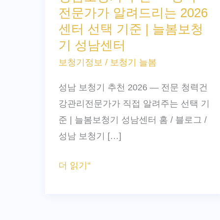
전문가가 알려드리는 2026
청
센터 선택 기준 | 늘봄보청
기
기 성남센터
추
보청기정보
/
보청기 늘봄
천
—
성남 보청기 추천 2026 — 전문 청력건
청
강관리전문가가 직접 알려주는 선택 기
력
준 | 늘봄보청기 성남센터 홈 / 블로그 /
전
성남 보청기 […]
문
가
더 읽기"
가
알
려