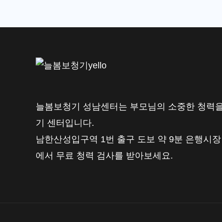
드
리
는
2026
센
터
선
늘봄보청기 성남센터는 부모님의 소중한 청력을
택
기 센터입니다.
기
남한산성입구역 1번 출구 도보 약 9분 은행시장
준
에서 무료 청력 검사를 받아보세요.
|
늘
봄
보