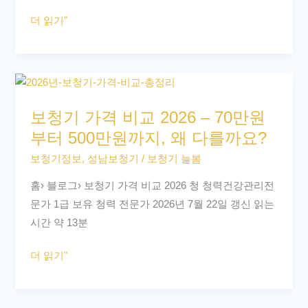
드
금
더 읽기"
2026
실
–
부
9
담
보
대
액
청
브
보청기 가격 비교 2026 – 70만원
기
랜
부터 500만원까지, 왜 다를까요?
가
드
격
보청기정보
,
성남보청기
/
보청기 늘봄
정
비
부
홈› 블로그› 보청기 가격 비교 2026 청 청력건강관리전
교
고
문가 1급 보유 청력 전문가 2026년 7월 22일 갱신 읽는
2026
시
시간 약 13분
–
가
70
격
더 읽기"
만
비
원
교
부