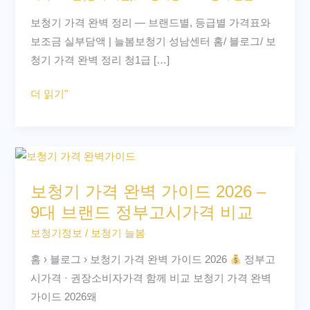
벽
보청기 가격 완벽 정리 — 브랜드별, 등급별 가격표와
정
보조금 실부담액 | 늘봄보청기 성남센터 홈/ 블로그/ 보
리
청기 가격 완벽 정리 청1급 […]
–
브
더 읽기"
랜
드
별,
보
등
청
급
보청기 가격 완벽 가이드 2026 –
기
별
9대 브랜드 정부고시가격 비교
가
가
격
보청기정보
/
보청기 늘봄
격
완
표
홈 › 블로그 › 보청기 가격 완벽 가이드 2026
정부고
벽
와
시가격 · 권장소비자가격 함께 비교 보청기 가격 완벽
가
보
가이드 2026왜
이
조