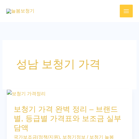
콘
텐
츠
로
건
너
뛰
성남 보청기 가격
기
보
청
보청기 가격 완벽 정리 – 브랜드
기
별, 등급별 가격표와 보조금 실부
가
담액
격
완
국가보조금(정책/지원)
,
보청기정보
/
보청기 늘봄