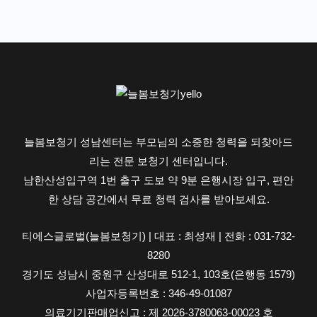
터
500
만
원
까
지,
왜
늘봄보청기 성남센터는 부모님의 소중한 청력을 되찾아드
다
리는 전문 보청기 센터입니다.
를
남한산성입구역 1번 출구 도보 약 9분 은행시장 입구, 편안
까
한 상담 공간에서 무료 청력 검사를 받아보세요.
요?
티에스글로벌(늘봄보청기) | 대표 : 최성재 | 전화 : 031-732-
8280
경기도 성남시 중원구 산성대로 512-1, 103호(은행동 1579)
사업자등록번호 : 346-49-01087
의료기기판매업신고 : 제 2026-3780063-00023 호