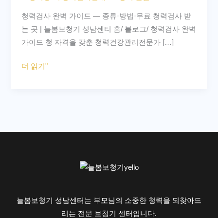
가
청력검사 완벽 가이드 — 종류·방법·무료 청력검사 받
이
는 곳 | 늘봄보청기 성남센터 홈/ 블로그/ 청력검사 완벽
드
가이드 청 자격을 갖춘 청력건강관리전문가 […]
종
류,
더 읽기"
방
법,
오
디
오
그
램
읽
는
법
늘봄보청기 성남센터는 부모님의 소중한 청력을 되찾아드
|
리는 전문 보청기 센터입니다.
성