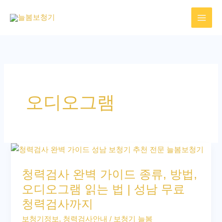
콘
텐
츠
로
건
너
뛰
오디오그램
기
청
력
청력검사 완벽 가이드 종류, 방법,
검
오디오그램 읽는 법 | 성남 무료
사
청력검사까지
완
벽
보청기정보
,
청력검사안내
/
보청기 늘봄