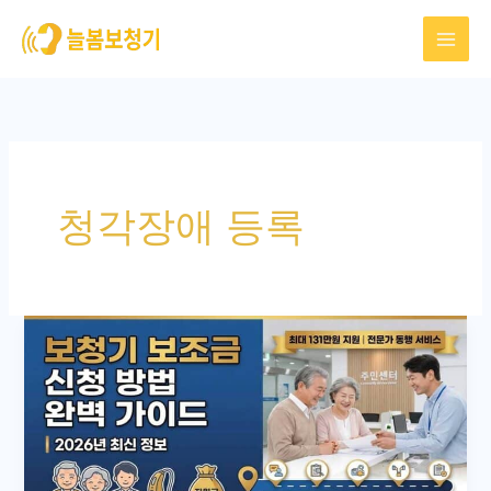
콘
텐
츠
로
건
너
뛰
청각장애 등록
기
보
청
기
보
조
금