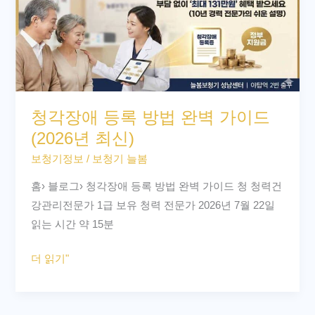
애
등
록
방
법
완
청각장애 등록 방법 완벽 가이드
벽
(2026년 최신)
가
보청기정보
/
보청기 늘봄
이
드
홈› 블로그› 청각장애 등록 방법 완벽 가이드 청 청력건
(2026
강관리전문가 1급 보유 청력 전문가 2026년 7월 22일
년
읽는 시간 약 15분
최
신)
더 읽기"