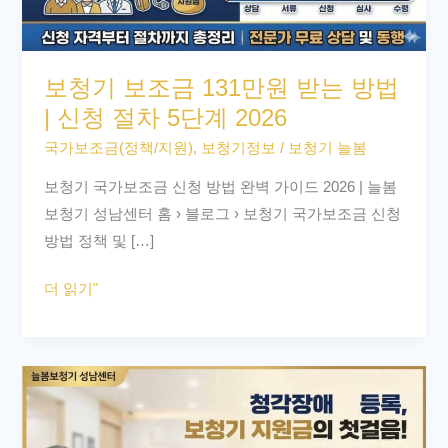
131
만
원
보청기 보조금 131만원 받는 방법
받
| 신청 절차 5단계 2026
는
국가보조금(정책/지원)
,
보청기정보
/
보청기 늘봄
방
법
보청기 국가보조금 신청 방법 완벽 가이드 2026 | 늘봄
|
보청기 성남센터 홈 › 블로그 › 보청기 국가보조금 신청
신
방법 정책 및 […]
청
절
더 읽기"
차
5
단
청
계
각
2026
장