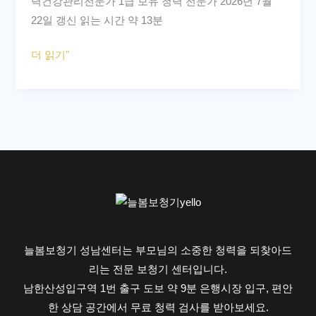
력건강관리전문가 1급 보유 청력 전문가 2026년 7월
실
봄
22일 갱신 읽는 시간 약 13분
부
보
담
더 읽기"
청
금
기
계
성
산
남
기
센
–
터
내
가
받
을
금
늘봄보청기 성남센터는 부모님의 소중한 청력을 되찾아드
액
리는 전문 보청기 센터입니다.
2026
남한산성입구역 1번 출구 도보 약 9분 은행시장 입구, 편안
한 상담 공간에서 무료 청력 검사를 받아보세요.