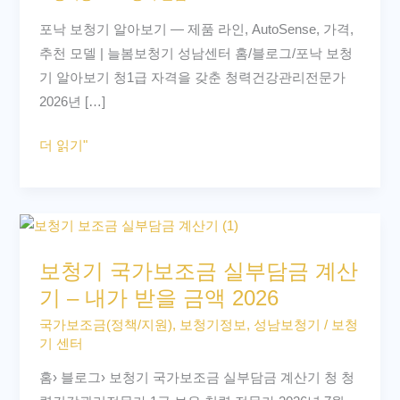
아
포낙 보청기 알아보기 — 제품 라인, AutoSense, 가격,
보
추천 모델 | 늘봄보청기 성남센터 홈/블로그/포낙 보청
기
기 알아보기 청1급 자격을 갖춘 청력건강관리전문가
—
2026년 […]
제
품
더 읽기"
라
인,
AutoSense,
보
가
청
격,
보청기 국가보조금 실부담금 계산
기
추
기 – 내가 받을 금액 2026
국
천
가
국가보조금(정책/지원)
,
보청기정보
,
성남보청기
/
보청
모
기 센터
보
델
조
|
홈› 블로그› 보청기 국가보조금 실부담금 계산기 청 청
금
늘