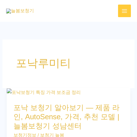
콘
텐
츠
로
건
너
뛰
포낙루미티
기
포
낙
포낙 보청기 알아보기 — 제품 라
보
인, AutoSense, 가격, 추천 모델 |
청
늘봄보청기 성남센터
기
알
보청기정보
/
보청기 늘봄