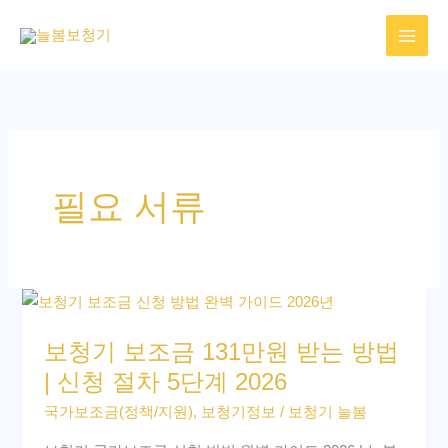
콘
텐
츠
로
건
너
뛰
필요 서류
기
보
청
보청기 보조금 131만원 받는 방법
기
| 신청 절차 5단계 2026
보
조
국가보조금(정책/지원)
,
보청기정보
/
보청기 늘봄
금