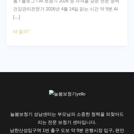
홈 › 블로그 › AI 보청기 2026 청 자격을 갖춘 전문 청력
2026
건강관리전문가 2026년 4월 14일 읽는 시간 약 9분 AI
년
[…]
최
신
더 읽기"
AI
기
능
총
정
리
와
일
반
보
늘봄보청기 성남센터는 부모님의 소중한 청력을 되찾아드
청
리는 전문 보청기 센터입니다.
기
남한산성입구역 1번 출구 도보 약 9분 은행시장 입구, 편안
비