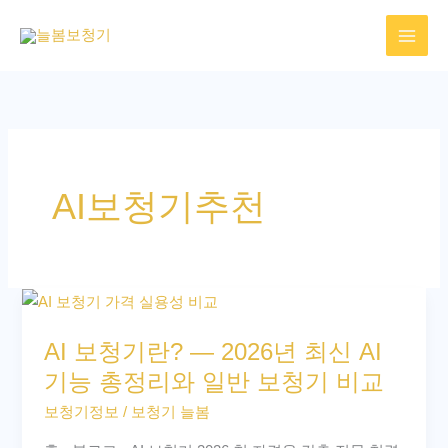
콘
텐
츠
로
건
너
뛰
AI보청기추천
기
AI
보
AI 보청기란? — 2026년 최신 AI
청
기능 총정리와 일반 보청기 비교
기
란?
보청기정보
/
보청기 늘봄
—