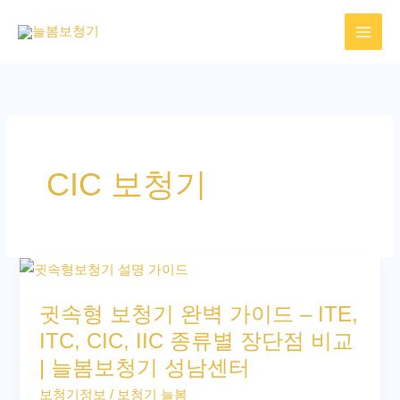
콘
텐
츠
로
건
너
뛰
CIC 보청기
기
귓
속
귓속형 보청기 완벽 가이드 – ITE,
형
ITC, CIC, IIC 종류별 장단점 비교
보
| 늘봄보청기 성남센터
청
기
보청기정보
/
보청기 늘봄