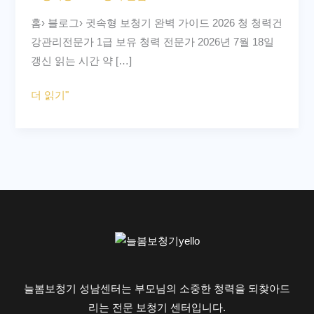
완
홈› 블로그› 귓속형 보청기 완벽 가이드 2026 청 청력건
벽
강관리전문가 1급 보유 청력 전문가 2026년 7월 18일
가
갱신 읽는 시간 약 […]
이
드
더 읽기"
–
ITE,
ITC,
CIC,
IIC
종
류
별
장
단
늘봄보청기 성남센터는 부모님의 소중한 청력을 되찾아드
점
리는 전문 보청기 센터입니다.
비