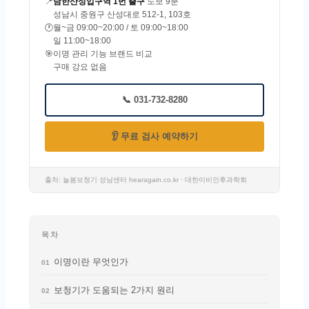
📍
남한산성입구역 1번 출구
도보 9분
성남시 중원구 산성대로 512-1, 103호
🕐
월~금 09:00~20:00 / 토 09:00~18:00
일 11:00~18:00
🎯
이명 관리 기능 브랜드 비교
구매 강요 없음
📞 031-732-8280
👂 무료 검사 예약하기
출처: 늘봄보청기 성남센터 hearagain.co.kr · 대한이비인후과학회
목차
이명이란 무엇인가
01
보청기가 도움되는 2가지 원리
02