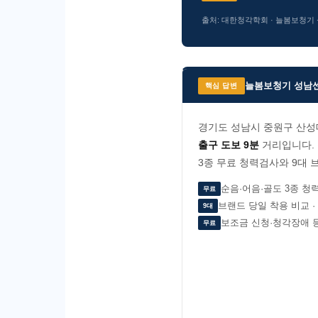
출처: 대한청각학회 · 늘봄보청기 성남센
늘봄보청기 성남센
핵심 답변
경기도 성남시 중원구 산성대로
출구 도보 9분
거리입니다. 
3종 무료 청력검사와 9대 
순음·어음·골도 3종 청
무료
브랜드 당일 착용 비교 ·
9대
보조금 신청·청각장애 
무료