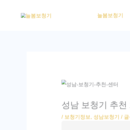
콘
텐
늘봄보청기
츠
로
건
너
뛰
기
성남 보청기 추천
/
보청기정보
,
성남보청기
/ 