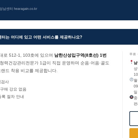
터 hearagain.co.kr
터는 어디에 있고 어떤 서비스를 제공하나요?
무료
 512-1, 103호에 있으며
남한산성입구역(8호선) 1번
청력건강관리전문가 1급이 직접 운영하며 순음·어음·골도
남
성
브랜드 착용 비교를 제공합니다.
1
월~
력검사
09
 구매 강요 없음
일 
등록 절차 안내
중
편