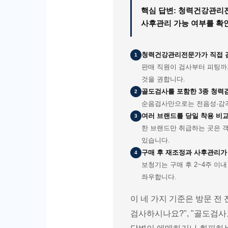
핵심 답변: 청력건강관리전문
사후관리 가능 여부를 확
청력건강관리전문가가 직접 
1
판매 직원이 검사부터 피팅까
것을 권합니다.
골도검사를 포함한 3종 청력
2
순음검사만으로는 전음성·감각
여러 브랜드를 당일 착용 비
3
한 브랜드만 취급하는 곳은 객
있습니다.
구매 후 재조정과 사후관리가
4
보청기는 구매 후 2~4주 이
좌우합니다.
이 네 가지 기준은 방문 
검사하시나요?", "골도검사