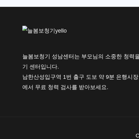
문
가
가
알
려
주
늘봄보청기 성남센터는 부모님의 소중한 청력을
는
기 센터입니다.
선
남한산성입구역 1번 출구 도보 약 9분 은행시장
택
에서 무료 청력 검사를 받아보세요.
기
준
C