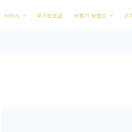
서비스
국가보조금
보청기 브랜드
고