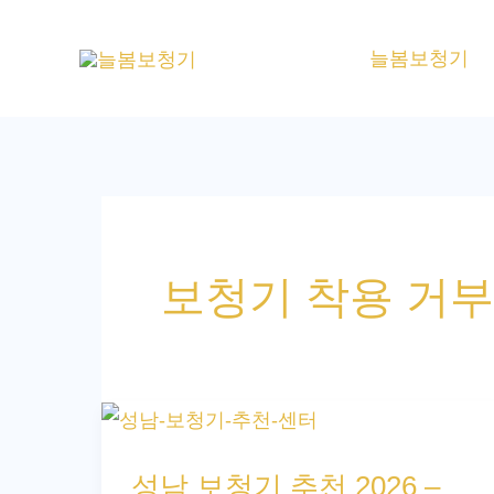
콘
텐
늘봄보청기
츠
로
건
너
뛰
기
보청기 착용 거부
성
남
성남 보청기 추천 2026 –
보