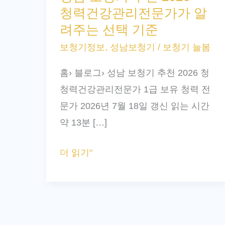
청력건강관리전문가가 알
청
려주는 선택 기준
기
보청기정보
,
성남보청기
/
보청기 늘봄
추
천
홈› 블로그› 성남 보청기 추천 2026 청
2026
청력건강관리전문가 1급 보유 청력 전
–
문가 2026년 7월 18일 갱신 읽는 시간
청
약 13분 […]
력
건
더 읽기"
강
관
리
전